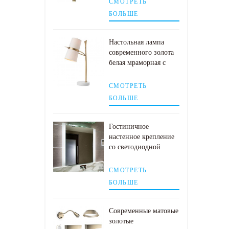
СМОТРЕТЬ
БОЛЬШЕ
Настольная лампа
современного золота
белая мраморная с
тенью белой ткани
СМОТРЕТЬ
БОЛЬШЕ
Гостиничное
настенное крепление
со светодиодной
подсветкой и
зеркалом в ванной
СМОТРЕТЬ
комнате с боковой
БОЛЬШЕ
подсветкой
Современные матовые
золотые