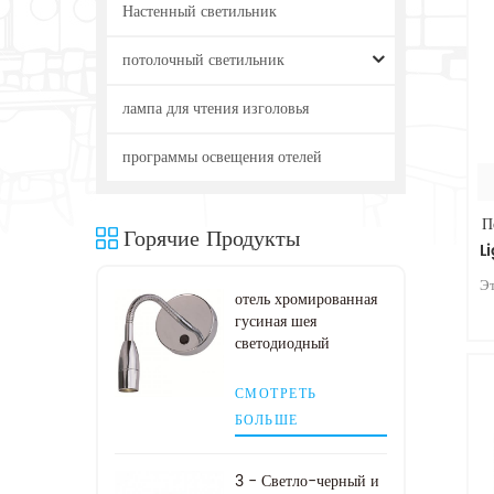
Настенный светильник
потолочный светильник
лампа для чтения изголовья
программы освещения отелей
П
Горячие Продукты
Li
ч
Э
отель хромированная
гусиная шея
светодиодный
изголовье лампа для
чтения
СМОТРЕТЬ
БОЛЬШЕ
к
3 - Светло-черный и