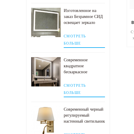
Изготовленное на
заказ Безрамное СИД
освещает зеркало
B
стены ванной комнаты
С
с пусковой площадкой
СМОТРЕТЬ
тумана
БОЛЬШЕ
Современное
квадратное
бескаркасное
настенное зеркало для
ванной со
СМОТРЕТЬ
ли
светодиодной
д
БОЛЬШЕ
подсветкой
ат
с
Современный черный
регулируемый
настенный светильник
со светодиодной
лампой для чтения