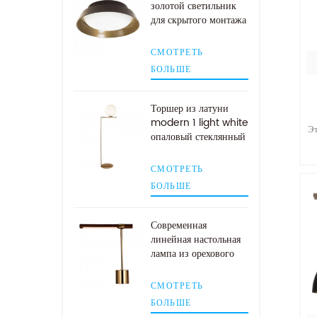
золотой светильник
для скрытого монтажа
ст
СМОТРЕТЬ
БОЛЬШЕ
Торшер из латуни
modern 1 light white
Э
опаловый стеклянный
шар
СМОТРЕТЬ
л
БОЛЬШЕ
Современная
линейная настольная
лампа из орехового
дерева с абажуром из
ни
античной латуни
к
СМОТРЕТЬ
БОЛЬШЕ