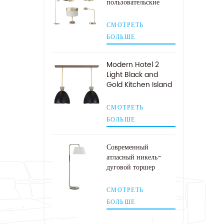
пользовательские
лампы для
гостиничных номеров
СМОТРЕТЬ
БОЛЬШЕ
Modern Hotel 2
Light Black and
Gold Kitchen Island
Подвесной
светильник
СМОТРЕТЬ
БОЛЬШЕ
Современный
атласный никель-
дуговой торшер
середины века
СМОТРЕТЬ
БОЛЬШЕ