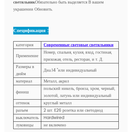
светильник
Обязательно быть выделяется В вашем
украшении Обновить.
Спецификация :
категория
Современные световые светильники
Номер, спальня, кухня, вход, гостиная,
Применение
прихожая, отель, ресторан, и т. Д.
Размеры в
Диа.14 "или индивидуальный
дюйм
материал
Металл, акрил
польский никель, бронза, хром, черный,
финиш
золотой, латунь или индивидуальный
оттенок
круглый металл
разъем
2 шт. E26 розетка или светодиод
выключатель
Hardwired
луковицы
не включено