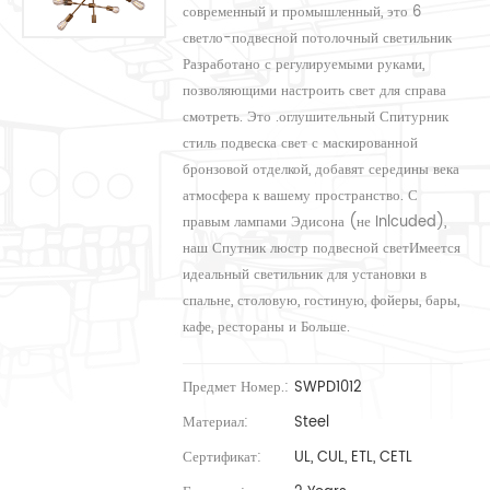
современный и промышленный, это 6
светло-подвесной потолочный светильник
Разработано с регулируемыми руками,
позволяющими настроить свет для справа
смотреть. Это .оглушительный Спитурник
стиль подвеска свет с маскированной
бронзовой отделкой, добавят середины века
атмосфера к вашему пространство. С
правым лампами Эдисона (не Inlcuded),
наш Спутник люстр подвесной светИмеется
идеальный светильник для установки в
спальне, столовую, гостиную, фойеры, бары,
кафе, рестораны и Больше.
Предмет Номер.:
SWPD1012
Материал:
Steel
Сертификат:
UL, CUL, ETL, CETL