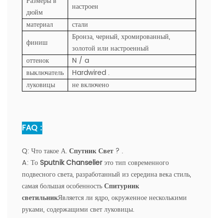
Размеры в
настроен
дюйм
материал
стали
Бронза, черный, хромированный,
финиш
золотой или настроенный
оттенок
N / a
выключатель
Hardwired .
луковицы
не включено
FAQ :
Q:
Что такое А.
Спутник Свет
? .
A:
То
Sputnik Chanselier
это тип современного
подвесного света, разработанный из середина века стиль,
самая большая особенность
Спитурник
светильник
Является ли ядро, окруженное несколькими
руками, содержащими свет луковицы.