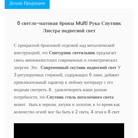
Детали Продукции
6 светло-матовая бронза Multi Рука Спутник
Люстра подвесной свет
С прекрасной бронзовой отделкой над металлической
конструкцией, это
Спитурник светильник
предлагает
смесь минималистских современных и геометрических
энергия. Это .
Современный скутник подвесной свет
У
3 регулируемых стержней, содержащих 6 ламп, добавит
привлекательный характер к любому интерьеру с его
модным смотреть. К . удовлетворить ваши разные
потребности, это
Спутник стиль потолочного света
может . быть в черном, латуни и золотом, в то время как
количество огней мог бы быть в 2 света, 4 огня и 8 свет.