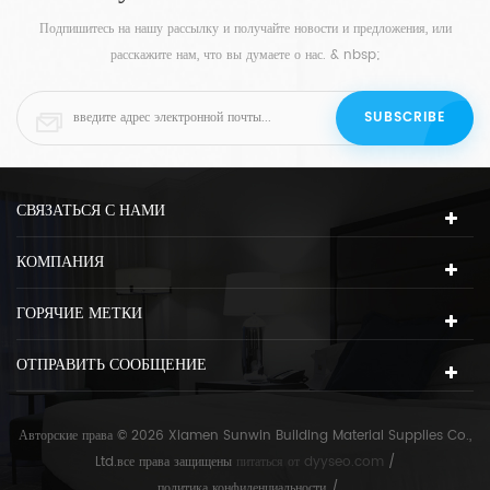
Подпишитесь на нашу рассылку и получайте новости и предложения, или
расскажите нам, что вы думаете о нас. & nbsp;
СВЯЗАТЬСЯ С НАМИ
КОМПАНИЯ
ГОРЯЧИЕ МЕТКИ
ОТПРАВИТЬ СООБЩЕНИЕ
Авторские права © 2026 Xiamen Sunwin Building Material Supplies Co.,
Ltd.все права защищены
питаться от
dyyseo.com
/
политика конфиденциальности
/