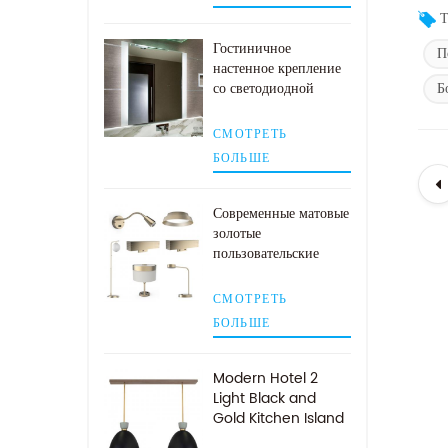
Т
Гостиничное
П
настенное крепление
со светодиодной
Б
подсветкой и
зеркалом в ванной
СМОТРЕТЬ
комнате с боковой
БОЛЬШЕ
подсветкой
Современные матовые
золотые
пользовательские
лампы для
гостиничных номеров
СМОТРЕТЬ
БОЛЬШЕ
Modern Hotel 2
Light Black and
Gold Kitchen Island
Подвесной