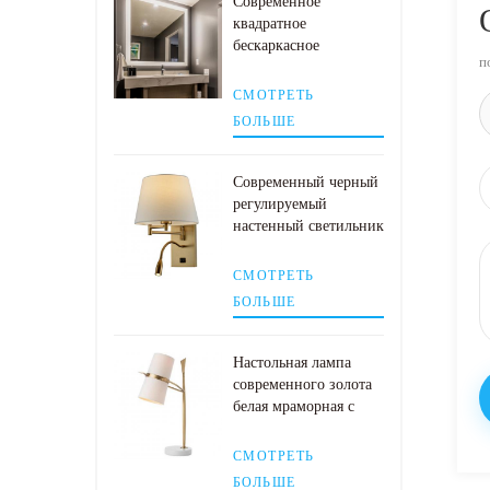
Современное
квадратное
бескаркасное
п
настенное зеркало для
ванной со
СМОТРЕТЬ
светодиодной
БОЛЬШЕ
подсветкой
Современный черный
регулируемый
настенный светильник
со светодиодной
лампой для чтения
СМОТРЕТЬ
БОЛЬШЕ
Настольная лампа
современного золота
белая мраморная с
тенью белой ткани
СМОТРЕТЬ
БОЛЬШЕ