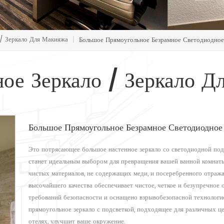
/ Зеркало Для Макияжа
|
Большое Прямоугольное Безрамное Светодиодное
ное Зеркало / Зеркало Д
Большое Прямоугольное Безрамное Светодиодное
Это потрясающее большое настенное зеркало со светодиодной подс
станет идеальным выбором для превращения вашей ванной комнаты
чистых материалов, не содержащих меди, и посеребренного отраж
высочайшего качества обеспечивает чистое, четкое и безупречное 
требований безопасности и оснащено взрывобезопасной технологие
прямоугольное зеркало с подсветкой, подходящее для различных цел
отелях, улучшит ваше окружение.