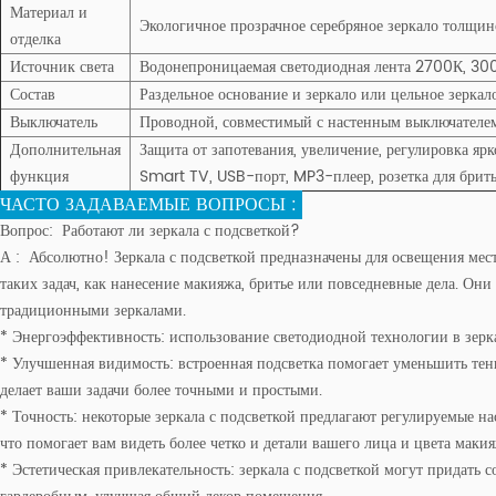
Материал и
Экологичное прозрачное серебряное зеркало толщино
отделка
Источник света
Водонепроницаемая светодиодная лента 2700К, 3
Состав
Раздельное основание и зеркало или цельное зеркало
Выключатель
Проводной, совместимый с настенным выключателе
Дополнительная
Защита от запотевания, увеличение, регулировка яр
функция
Smart TV, USB-порт, MP3-плеер, розетка для бритья
ЧАСТО ЗАДАВАЕМЫЕ ВОПРОСЫ :
Вопрос:
Работают ли зеркала с подсветкой?
А
:
Абсолютно! Зеркала с подсветкой предназначены для освещения места
таких задач, как нанесение макияжа, бритье или повседневные дела. Он
традиционными зеркалами.
* Энергоэффективность: использование светодиодной технологии в зер
* Улучшенная видимость: встроенная подсветка помогает уменьшить тени
делает ваши задачи более точными и простыми.
* Точность: некоторые зеркала с подсветкой предлагают регулируемые н
что помогает вам видеть более четко и детали вашего лица и цвета макия
* Эстетическая привлекательность: зеркала с подсветкой могут придат