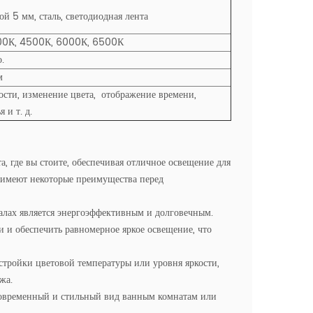
й 5 мм, сталь, светодиодная лента
000К, 4500К, 6000К, 6500К
.
м
кости, изменение цвета,
отображение времени,
 и т. д.
, где вы стоите, обеспечивая отличное освещение для
и имеют некоторые преимущества перед
калах является энергоэффективным и долговечным.
 и обеспечить равномерное яркое освещение, что
астройки цветовой температуры или уровня яркости,
жа.
ь современный и стильный вид ванным комнатам или