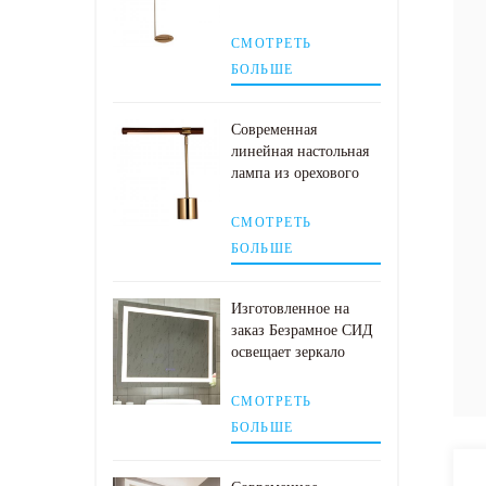
шар
СМОТРЕТЬ
БОЛЬШЕ
Современная
линейная настольная
лампа из орехового
дерева с абажуром из
античной латуни
СМОТРЕТЬ
БОЛЬШЕ
Изготовленное на
заказ Безрамное СИД
освещает зеркало
стены ванной комнаты
с пусковой площадкой
СМОТРЕТЬ
тумана
БОЛЬШЕ