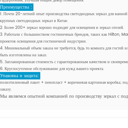
гардеробным, улучшая общий декор помещения.
Преимущества :
1. Почти 20-летний опыт производства светодиодных зеркал для ванно
крупных светодиодных зеркал в Китае.
2. Более 200+ зеркал хорошо подходят для освещения и зеркал отелей.
3. Работали с большинством гостиничных брендов, таких как Hilton, Mar
проектов освещения для гостиничной индустрии.
4. Минимальный объем заказа не требуется, будь то комната для гостей и
быть изготовлены на заказ.
5. Запланированная стоимость с гарантированным качеством и своевреме
6. Круглосуточное обслуживание для нужд вашего проекта.
Упаковка и защита:
полиэтиленовый пакет + пенопласт + коричневая картонная коробка; п
заказу.
Мы являемся опытной компанией по производству зеркал с по