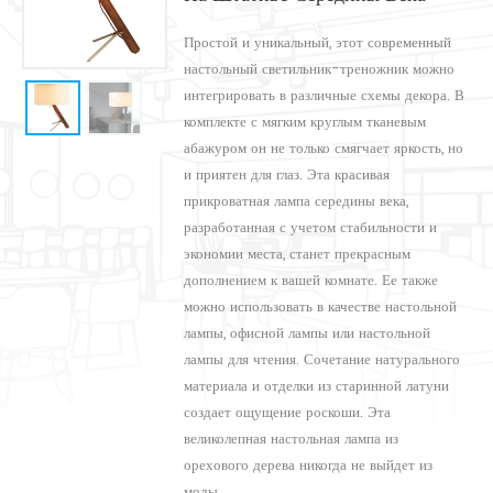
Простой и уникальный, этот современный
настольный светильник-треножник можно
интегрировать в различные схемы декора. В
комплекте с мягким круглым тканевым
абажуром он не только смягчает яркость, но
и приятен для глаз. Эта красивая
прикроватная лампа середины века,
разработанная с учетом стабильности и
экономии места, станет прекрасным
дополнением к вашей комнате. Ее также
можно использовать в качестве настольной
лампы, офисной лампы или настольной
лампы для чтения. Сочетание натурального
материала и отделки из старинной латуни
создает ощущение роскоши. Эта
великолепная настольная лампа из
орехового дерева никогда не выйдет из
моды.