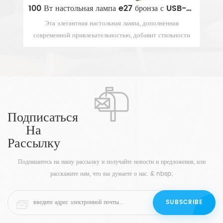
100 Вт настольная лампа e27 бронза с USB-портом
Лампа прикроватного столика песочных часов серебряная кованая металлом с тенью барабанчика
ная
Простой, но ошеломляющий дизайн, эта привлекательная
ьности
настольная лампа с чеканным серебром имеет утонченно
а или
элегантный индустриальный вид, увенчанный чистым
СМОТРЕТЬ БОЛЬШЕ
можете
белым барабанным абажуром для классического
современного прикосновения. Эта уникальная настольная
лампа в виде песочных часов является прекрасным
дополнением к пространству спальни или гостиной,
привнося новый взгляд в традиционную эстетику,
Подписаться
красивая форма и плавный силуэт позволяют ей
На
сочетаться как с классическими, так и с современными
Рассылку
мотивами. Эта великолепная прикроватная лампа из
чеканного металла добавит тонкую переходную вспышку
Подпишитесь на нашу рассылку и получайте новости и предложения, или
в ваше любимое пространство, идеальная вещь!
расскажите нам, что вы думаете о нас. & nbsp;