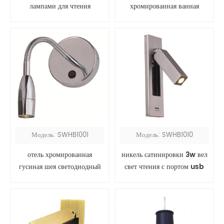
лампами для чтения
хромированная ванная
комната настенные
светильники над зеркалом
Модель: SWHB1001
Модель: SWHB1010
отель хромированная
никель сатинировки 3w вел
гусиная шея светодиодный
свет чтения с портом usb
изголовье лампа для чтения