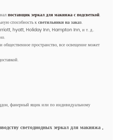
нал
поставщик зеркал для макияжа с подсветкой
.
ьную способность к
светильники на заказ
.
riott, hyatt, Holiday Inn, Hampton Inn, и т. д..
но.
или общественное пространство, все освещение может
оставкой.
оддон, фанерный ящик или по индивидуальному
зводству светодиодных зеркал для макияжа
,