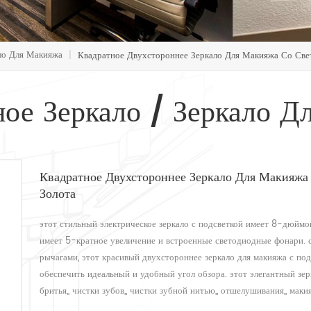
ло Для Макияжа
|
Квадратное Двухстороннее Зеркало Для Макияжа Со Свет
ное Зеркало / Зеркало Д
Квадратное Двухстороннее Зеркало Для Макияжа
Золота
этот стильный электрическое зеркало с подсветкой имеет 8-дюймов
имеет 5-кратное увеличение и встроенные светодиодные фонари.
рычагами, этот красивый двухстороннее зеркало для макияжа с по
обеспечить идеальный и удобный угол обзора. этот элегантный зе
бритья,, чистки зубов,, чистки зубной нитью,, отшелушивания,, маки