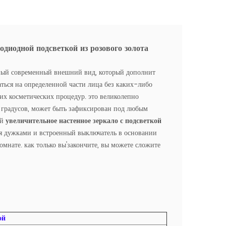
одиодной подсветкой из розового золота
ый современный внешний вид, который дополнит
ться на определенной части лица без каких-либо
гих косметических процедур. это великолепно
 градусов, может быть зафиксирован под любым
ый
увеличительное настенное зеркало с подсветкой
умя дужками и встроенный выключатель в основании
нате. как только вы'закончите, вы можете сложите
ой