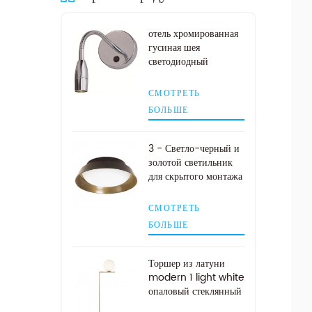
отель хромированная
гусиная шея
светодиодный
изголовье лампа для
чтения
СМОТРЕТЬ
БОЛЬШЕ
3 - Светло-черный и
золотой светильник
для скрытого монтажа
СМОТРЕТЬ
БОЛЬШЕ
Торшер из латуни
modern 1 light white
опаловый стеклянный
шар