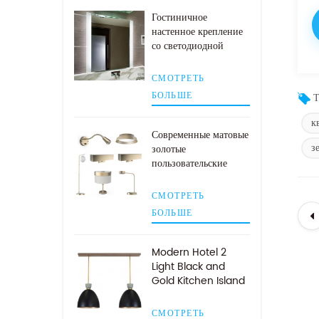
Гостиничное
настенное крепление
со светодиодной
подсветкой и
зеркалом в ванной
СМОТРЕТЬ
комнате с боковой
БОЛЬШЕ
Т
подсветкой
к
Современные матовые
з
золотые
пользовательские
лампы для
гостиничных номеров
СМОТРЕТЬ
БОЛЬШЕ
Modern Hotel 2
Light Black and
Gold Kitchen Island
Подвесной
светильник
СМОТРЕТЬ