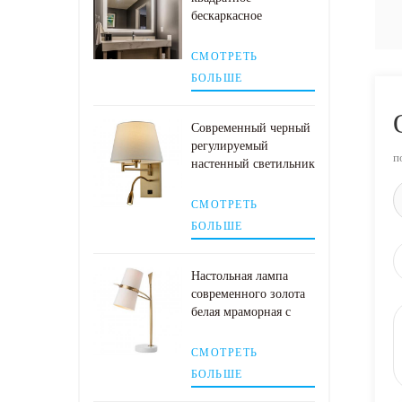
бескаркасное
настенное зеркало для
ванной со
СМОТРЕТЬ
светодиодной
БОЛЬШЕ
подсветкой
Современный черный
регулируемый
п
настенный светильник
со светодиодной
лампой для чтения
СМОТРЕТЬ
БОЛЬШЕ
Настольная лампа
современного золота
белая мраморная с
тенью белой ткани
СМОТРЕТЬ
БОЛЬШЕ