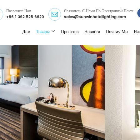
Позвоните Нам
Свяжитесь С Нами По Электронной Почте
+86 1 392 525 6920
sales@sunwinhotellighting.com
Дом
Товары
Проектов
Новости
Почему Мы
На