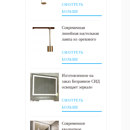
СМОТРЕТЬ
БОЛЬШЕ
Современная
линейная настольная
лампа из орехового
дерева с абажуром из
античной латуни
СМОТРЕТЬ
БОЛЬШЕ
Изготовленное на
заказ Безрамное СИД
освещает зеркало
стены ванной комнаты
с пусковой площадкой
СМОТРЕТЬ
тумана
БОЛЬШЕ
Современное
квадратное