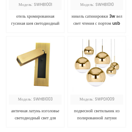
Модель: SWHB1001
Модель: SWHB1010
отель хромированная
никель сатинировки 3w вел
гусиная шея светодиодный
свет чтения с портом usb
изголовье лампа для чтения
Модель: SWHB1003
Модель: SWPD1009
античная латунь изголовье
подвесной светильник из
светодиодный свет для
полированной латуни
чтения