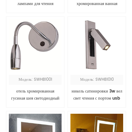
лампами для чтения
хромированная ванная
комната настенные
светильники над зеркалом
Модель: SWHB1001
Модель: SWHB1010
отель хромированная
никель сатинировки 3w вел
гусиная шея светодиодный
свет чтения с портом usb
изголовье лампа для чтения